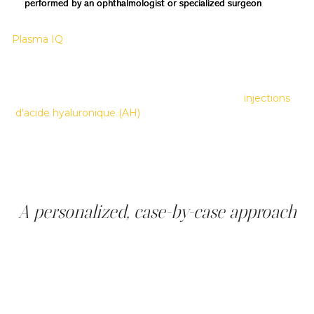
performed by an ophthalmologist or specialized surgeon
Pour un rajeunissement du regard sans chirurgie, le
Plasma IQ
est la première technologie de traitement non
invasif des paupières tombantes approuvée par Santé
Canada, une distinction qui renforce la crédibilité de
cette approche dans le cadre d'un protocole médico-
esthétique rigoureux. Complémentaire, les
injections
d'acide hyaluronique (AH)
pour les cernes creux peuvent
s'inscrire dans ce même protocole global. Les
professionnels de la clinique évaluent, lors d'une
consultation personnalisée, quelle combinaison
correspond le mieux à votre profil et à vos objectifs
esthétiques.
A personalized, case-by-case approach
Every look tells a story. Our mission is to respect its
emotion and balance, while bringing a visible and
controlled freshness.
Book an appointment for a complete eye diagnosis.
Together, we'll draw up a customized treatment plan that