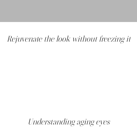
Rejuvenate the look without freezing it
The eyes are often the first thing we notice - and the
first thing time transforms. Sagging foreheads, drooping
eyebrows, heavy or dark-rimmed eyelids, wrinkles
around the eyes... the signs of aging eyes are multiple
and complex.
At the Clinique Main d'or, we offer you progressive,
gentle and expert eye care, well in advance of surgery.
Using targeted anti-aging techniques, we restore your
eyes' freshness, intensity and expressiveness, without
ever altering their nature.
Understanding aging eyes
Aging of the periocular region is multifactorial: