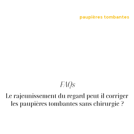
respects your physiology and expectations.
Le rajeunissement du regard s'adresse également aux
personnes préoccupées par leurs
paupières tombantes
qui souhaitent explorer un traitement non chirurgical des
paupières tombantes avant d'envisager toute
intervention. Plusieurs des soins proposés dans cette
approche globale agissent directement sur la zone
palpébrale et le soutien des sourcils, selon la nature et
l'intensité du relâchement. La combinaison de soins la
mieux adaptée à votre regard, à votre physiologie et à vos
objectifs est établie par nos professionnels de la clinique
lors de la consultation initiale.
FAQs
Le rajeunissement du regard peut-il corriger
les paupières tombantes sans chirurgie ?
Oui, plusieurs solutions non chirurgicales proposées
dans le cadre du rajeunissement du regard peuvent
améliorer l'apparence des paupières tombantes. Selon le
profil de chaque personne, qu'il s'agisse d'un