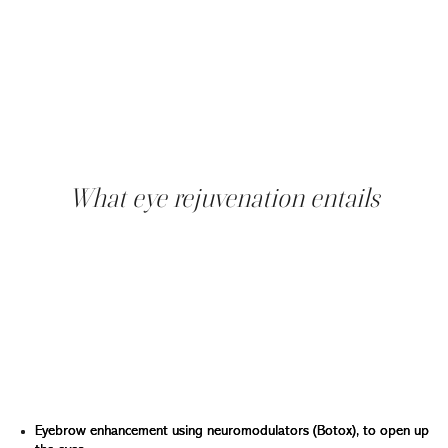
Forehead sagging → eyebrows drooping → heavy upper
eyelids
Loss of subcutaneous fat → hollowing of the eyes
Sagging lower eyelids → appearance of puffiness
Melting of the fat pads under the eye → hollow circles
Loss of skin elasticity → marked expression lines
What eye rejuvenation entails
In the past, the solution was purely surgical (facelift,
blepharoplasty). Today, a tailored and progressive medical
approach enables us to act in prevention, correction and
maintenance, with natural and safe results.
Our medical-aesthetic solutions for luminous, rested
eyes:
Eyebrows: the backbone of your look. They should never
be neglected.
Eyebrow enhancement using neuromodulators (Botox), to open up