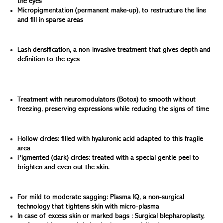
the eyes
Micropigmentation (permanent make-up), to restructure the line
and fill in sparse areas
Lashes: for natural intensity
Lash densification, a non-invasive treatment that gives depth and
definition to the eyes
Wrinkles around the eye: in particular crow's feet, caused
by repeated contraction of the orbicularis muscle
Treatment with neuromodulators (Botox) to smooth without
freezing, preserving expressions while reducing the signs of time
Dark circles: brightening up tired eyes
Hollow circles: filled with hyaluronic acid adapted to this fragile
area
Pigmented (dark) circles: treated with a special gentle peel to
brighten and even out the skin.
Eyelids: firming without weighing down
For mild to moderate sagging: Plasma IQ, a non-surgical
technology that tightens skin with micro-plasma
In case of excess skin or marked bags : Surgical blepharoplasty,