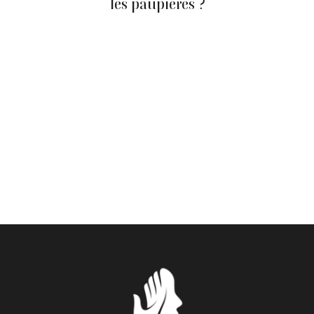
les paupières ?
La blépharoplastie non chirurgicale par Plasma IQ,
approuvé par Santé Canada, traite le relâchement cutané
des paupières léger à modéré par sublimation
plasmatique, sans incision ni points de suture. La
blépharoplastie chirurgicale demeure la référence pour
les cas avancés présentant un excès de peau important.
Les résultats du Plasma IQ se consolident
progressivement sur plusieurs semaines, à mesure que
le collagène se régénère naturellement. La consultation
avec les professionnels de la clinique détermine l'option
la mieux adaptée à votre profil.