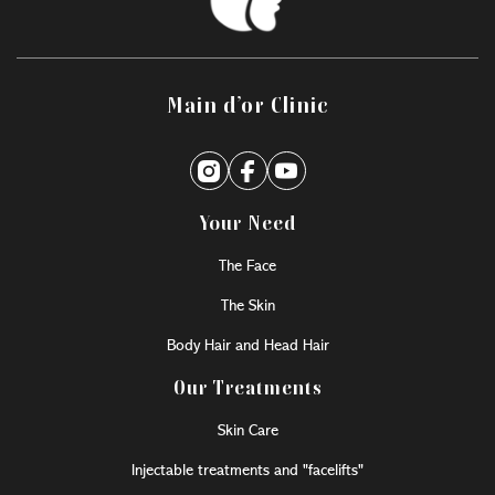
Main d’or Clinic
Your Need
The Face
The Skin
Body Hair and Head Hair
Our Treatments
Skin Care
Injectable treatments and "facelifts"