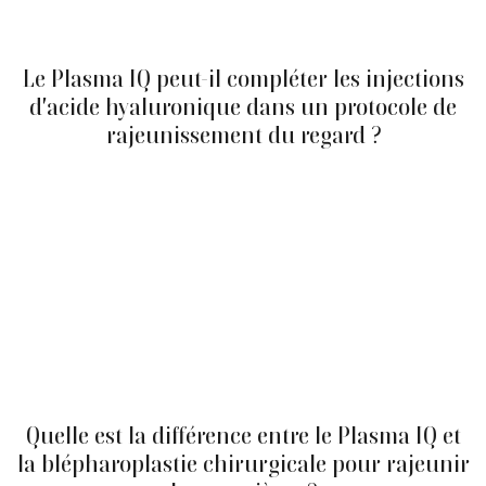
réalisée par nos professionnels de la clinique lors de la
consultation initiale.
Le Plasma IQ peut-il compléter les injections
d'acide hyaluronique dans un protocole de
rajeunissement du regard ?
Oui. Le Plasma IQ cible le relâchement cutané des
paupières supérieures par rétraction plasmatique, tandis
que les injections d'acide hyaluronique (AH) corrigent le
creusement des cernes. Ces deux traitements agissent
sur des zones et des mécanismes distincts, mais
complémentaires, au sein d'un même protocole de
rajeunissement du regard sans chirurgie. Cette
complémentarité permet d'envisager un programme
adapté au profil de chaque personne. Une consultation
avec les professionnels de la clinique permet d'évaluer la
combinaison la mieux adaptée à votre situation.
Quelle est la différence entre le Plasma IQ et
la blépharoplastie chirurgicale pour rajeunir