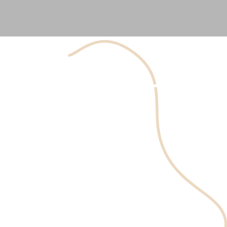
Imbalance in facial features can often give the
impression of disharmony, affecting the way you present
yourself to the world. At Clinique Main D'Or, we offer
customized treatments to harmonize the facial profile,
aiming to restore natural balance and boost your
confidence in your appearance.
Book an appointment