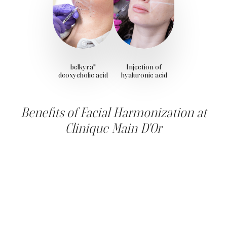
belkyra"
Injection of
deoxycholic acid
hyaluronic acid
Benefits of Facial Harmonization at
Clinique Main D'Or
Facial harmonization at Clinique Main D'Or offers a
multitude of benefits: it's non-invasive, provides
immediate and natural results, and improves facial
symmetry. By targeting specific areas in need of
improvement, our treatments help create a more relaxed,
visually appealing face. In addition, improvements in skin
texture and elasticity contribute to an overall
rejuvenating effect.