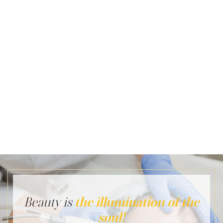
Grâce au savoir-faire de nos professionnels à la Clinique
Main D'Or, chaque traitement est adapté pour répondre
précisément aux besoins et attentes individuels. Nous
nous engageons à fournir des résultats qui améliorent
non seulement votre apparence mais aussi votre bien-
être global. Visitez-nous pour découvrir comment nous
pouvons vous aider à retrouver et à maintenir un visage
harmonieux et jeune.
This treatment may not be suitable for certain darker or
recently tanned skin tones and must be assessed during
consultation.
Beauty is
the illumination of
the
soul!