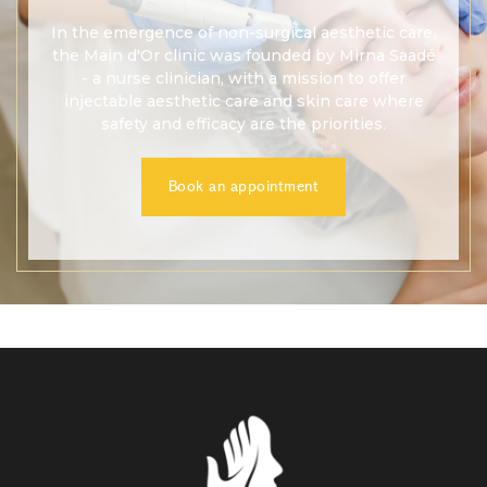
In the emergence of non-surgical aesthetic care,
the Main d'Or clinic was founded by Mirna Saadé
- a nurse clinician, with a mission to offer
injectable aesthetic care and skin care where
safety and efficacy are the priorities.
Book an appointment