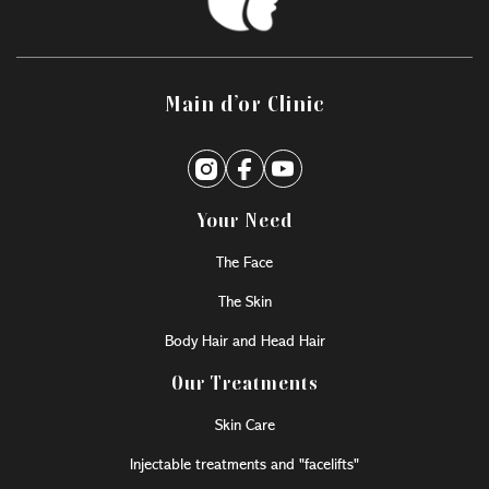
Main d’or Clinic
Your Need
The Face
The Skin
Body Hair and Head Hair
Our Treatments
Skin Care
Injectable treatments and "facelifts"